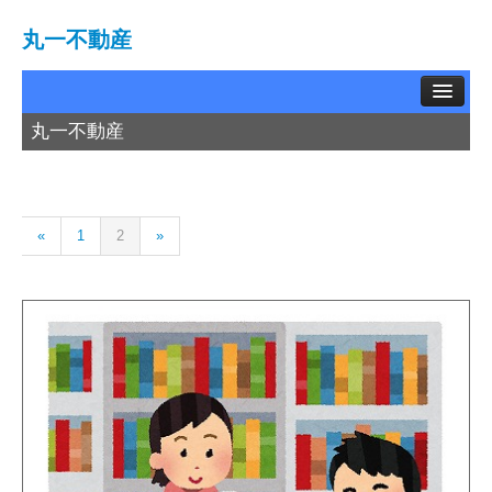
丸一不動産
丸一不動産
TOP
賃貸物件
«
1
2
»
中古物件
土地情報
お問い合わせ
買取相談
会社概要