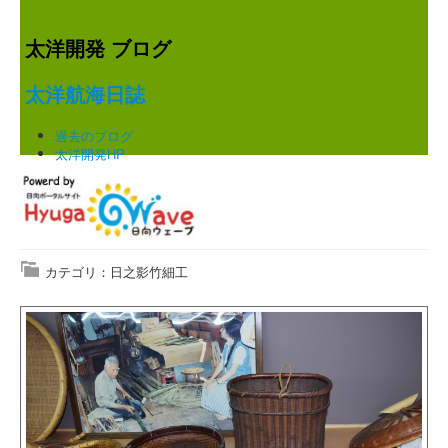
太洋開発 ブログ
太洋航海日誌
過去のブログ
太洋開発HP
カテゴリ：日之影竹細工