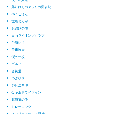
藤江けんのアフリカ滞在記
ゆうごはん
世相まんが
お遍路の旅
日向ライオンズクラブ
台湾紀行
美術協会
僕の一枚
ゴルフ
合気道
つぶやき
ジビエ料理
金ヶ浜ドライブイン
北海道の旅
トレーニング
アフリカ・ケニア紀行