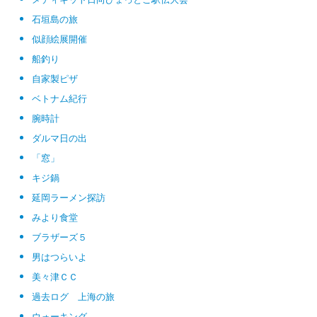
石垣島の旅
似顔絵展開催
船釣り
自家製ピザ
ベトナム紀行
腕時計
ダルマ日の出
「窓」
キジ鍋
延岡ラーメン探訪
みより食堂
ブラザーズ５
男はつらいよ
美々津ＣＣ
過去ログ 上海の旅
ウォーキング