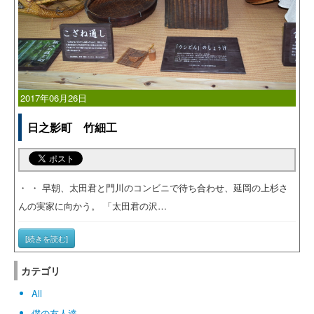
2017年06月26日
日之影町 竹細工
・ ・ 早朝、太田君と門川のコンビニで待ち合わせ、延岡の上杉さ
んの実家に向かう。 「太田君の沢…
[続きを読む]
カテゴリ
All
僕の友人達