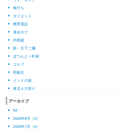
角打ち
ダイエット
携帯電話
過去ログ
内視鏡
新・天下ご麺
ぽつんと一軒家
ゴルフ
同級生
インドの旅
東北４大祭り
アーカイブ
All
2026年8月（0）
2026年7月（0）