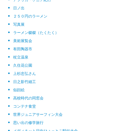
日ノ出
２５０円のラーメン
写真展
ラーメン磔磔（たくたく）
美術展覧会
有田陶器市
杖立温泉
久住花公園
上杉忠弘さん
日之影竹細工
似顔絵
高校時代の同窓会
コンテナ食堂
世界ジュニアサーフィン大会
思い出の修学旅行
メディキット日向ひょっとこ駅伝大会