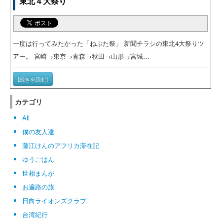
東北４大祭り
一度は行ってみたかった「ねぶた祭」 新聞チラシの東北4大祭りツ
アー。 宮崎→東京→青森→秋田→山形→宮城…
[続きを読む]
カテゴリ
All
僕の友人達
藤江けんのアフリカ滞在記
ゆうごはん
世相まんが
お遍路の旅
日向ライオンズクラブ
台湾紀行