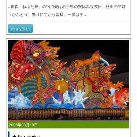
..青森「ねぶた祭」の宿泊先は岩手県の安比温泉翌日、秋田の竿灯
（かんとう）祭りに向かう皆様、一度はテ…
[続きを読む]
2025年08月18日