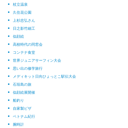
杖立温泉
久住花公園
上杉忠弘さん
日之影竹細工
似顔絵
高校時代の同窓会
コンテナ食堂
世界ジュニアサーフィン大会
思い出の修学旅行
メディキット日向ひょっとこ駅伝大会
石垣島の旅
似顔絵展開催
船釣り
自家製ピザ
ベトナム紀行
腕時計