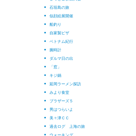
石垣島の旅
似顔絵展開催
船釣り
自家製ピザ
ベトナム紀行
腕時計
ダルマ日の出
「窓」
キジ鍋
延岡ラーメン探訪
みより食堂
ブラザーズ５
男はつらいよ
美々津ＣＣ
過去ログ 上海の旅
ウォーキング