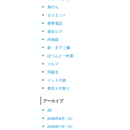
角打ち
ダイエット
携帯電話
過去ログ
内視鏡
新・天下ご麺
ぽつんと一軒家
ゴルフ
同級生
インドの旅
東北４大祭り
アーカイブ
All
2026年8月（0）
2026年7月（0）