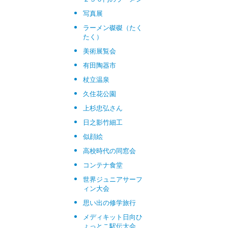
写真展
ラーメン磔磔（たく
たく）
美術展覧会
有田陶器市
杖立温泉
久住花公園
上杉忠弘さん
日之影竹細工
似顔絵
高校時代の同窓会
コンテナ食堂
世界ジュニアサーフ
ィン大会
思い出の修学旅行
メディキット日向ひ
ょっとこ駅伝大会