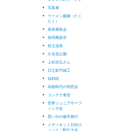
写真展
ラーメン磔磔（たく
たく）
美術展覧会
有田陶器市
杖立温泉
久住花公園
上杉忠弘さん
日之影竹細工
似顔絵
高校時代の同窓会
コンテナ食堂
世界ジュニアサーフ
ィン大会
思い出の修学旅行
メディキット日向ひ
ょっとこ駅伝大会