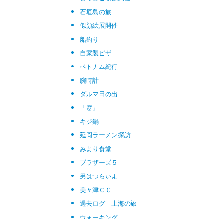
石垣島の旅
似顔絵展開催
船釣り
自家製ピザ
ベトナム紀行
腕時計
ダルマ日の出
「窓」
キジ鍋
延岡ラーメン探訪
みより食堂
ブラザーズ５
男はつらいよ
美々津ＣＣ
過去ログ 上海の旅
ウォーキング