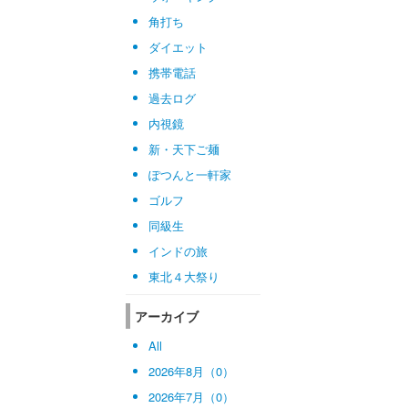
角打ち
ダイエット
携帯電話
過去ログ
内視鏡
新・天下ご麺
ぽつんと一軒家
ゴルフ
同級生
インドの旅
東北４大祭り
アーカイブ
All
2026年8月（0）
2026年7月（0）