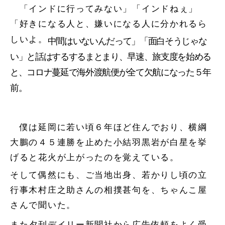
「インドに行ってみない」「インドねぇ」
「好きになる人と、嫌いになる人に分かれるら
しいよ。
中間はいないんだって」「面白そうじゃな
い」と話はするするまとまり、早速、旅支度を始める
と、コロナ蔓延で海外渡航便が全て欠航になった５年
前。
僕は延岡に若い頃６年ほど住んでおり、横綱
大鵬の４５連勝を止めた小結羽黒岩が白星を挙
げると花火が上がったのを覚えている。
そして偶然にも、ご当地出身、若かりし頃の立
行事木村庄之助さんの相撲甚句を、ちゃんこ屋
さんで聞いた。
また夕刊デイリー新聞社から広告依頼をよく受