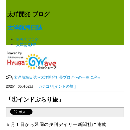
太洋開発 ブログ
太洋航海日誌
過去のブログ
太洋開発HP
太洋航海日誌〜太洋開発社長ブログ〜の一覧に戻る
2025年05月02日
カテゴリ[インドの旅 ]
「①インドぶらり旅」
５月１日から延岡の
夕刊デイリー新聞社に連載