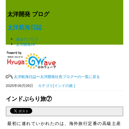
太洋開発 ブログ
太洋航海日誌
過去のブログ
太洋開発HP
太洋航海日誌〜太洋開発社長ブログ〜の一覧に戻る
2025年06月29日
カテゴリ[インドの旅 ]
インドぶらり旅⑦
最初に連れていかれたのは、海外旅行定番の高級土産