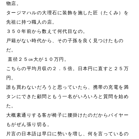
物店。
タージマハルの大理石に装飾を施した匠（たくみ）を
先祖に持つ職人の店。
３５０年前から数えて何代目なの。
戸籍がない時代から、その子孫を良く見つけたもの
だ。
直径２５㎝大が１０万円。
こちらの平均月収の２．５倍。日本円に直すと２５万
円。
誰も買わないだろうと思っていたら、携帯の充電を満
タンにできた顧問ともう一名がいろいろと質問を始め
た。
大概素通りする客が椅子に腰掛けたのだからバイヤー
もがぜん張り切る。
片言の日本語は早口に勢いを増し、何を言っているの