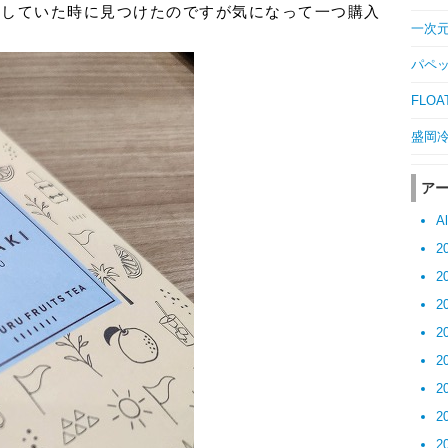
でお買物していた時に見つけたのですが気になって一つ購入
一次元の
パペッ
FLOAT
盛岡冷麺
ア
Al
2
2
2
2
2
2
2
2