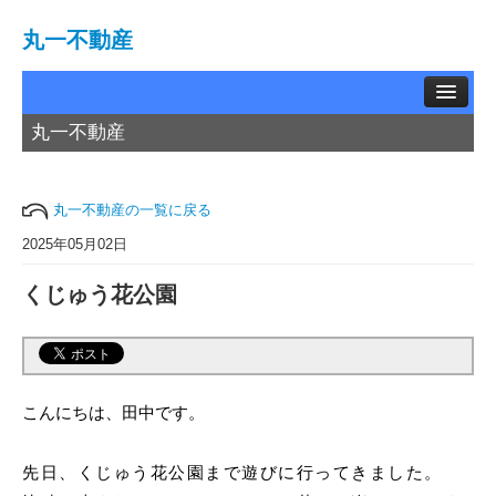
丸一不動産
丸一不動産
TOP
賃貸物件
丸一不動産の一覧に戻る
中古物件
2025年05月02日
くじゅう花公園
土地情報
お問い合わせ
買取相談
こんにちは、田中です。
会社概要
先日、くじゅう花公園まで遊びに行ってきました。