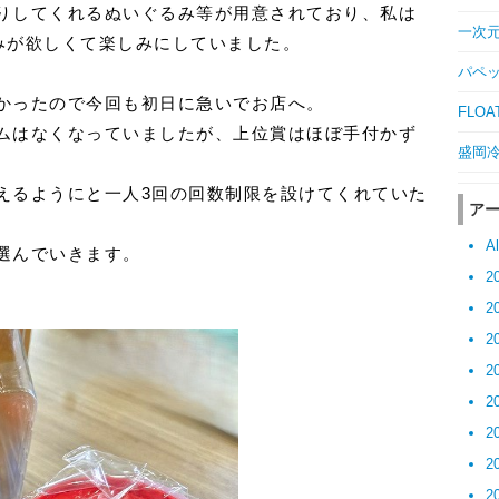
りしてくれるぬいぐるみ等が用意されており、私は
一次元の
みが欲しくて楽しみにしていました。
パペッ
かったので今回も初日に急いでお店へ。
FLOAT
ムはなくなっていましたが、上位賞はほぼ手付かず
盛岡冷麺
えるようにと一人3回の回数制限を設けてくれていた
ア
Al
選んでいきます。
2
2
2
2
2
2
2
2