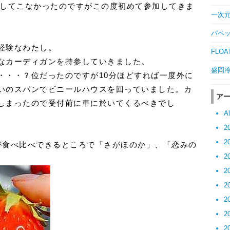
験してこなかったのですがこの度初めて参加してきま
一次元の
パペッ
経験なわたし。
FLOAT
なカーディガンを持参していきました。
盛岡冷麺
・・・？位だったのですが10分ほどすれば一度外に
いのスパンでビニールハウスを回っていました。カ
ア
しまったので受付前に車に於いてくるべきでし
Al
2
2
が食べ比べできるところで「さがほのか」、「恋みの
2
2
2
2
2
2