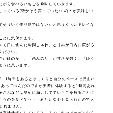
ながら食べるいちごを吟味していきます。
なっている(確かそう言っていたハズ)のが美味しい
でそういう作り物ではないかと思うくらいキレイな
ことに気付きます。
くて口に含んだ瞬間じゅわ、と甘みが口内に広がる
ください。
さがほのか」、「恋みのり」が甘さが強く、「ゆう
ように思います。
が、1時間もあるとゆっくりと自分のペースで沢山い
もあって悩んだのですが実際に体験すると1時間あれ
子さんなどは早めに満足してていちごを狩ることに
たものを食べて‥‥‥みたいな姿も見られたので人
もしれません。
は高地栽培をしているところでしたのでかがまなく