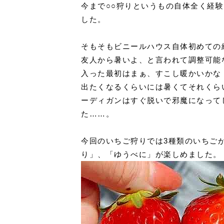
今まで○○狩りというもの自体全く経
した。
そもそもビニールハウス自体初めての
友人から暑いよ、と言われて調整可能
入った最初はまぁ、すこし暖かいかな
出たくなるくらいには暑くてそれくら
ーディガンはすぐ脱いで邪魔になって
た……。
今回のいちご狩りでは3種類のいちご
り」、「ゆうべに」が楽しめました。