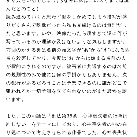
する人もいるでしょう(ちなみに妹はこの辺りまでは読
んだとのこと）
読み進めていくと思わず顔をしかめてしまう描写が盛
りだくさんで映像だったら私も見続けるのは無理だっ
たと思います。いや、映像だったら凄すぎて逆に何が
写っているのか理解が及ばないような気もしますが。
前回のかえる男は名前の頭文字が”あ”から”え”になる四
名を殺害しており、今度は”お”からは始まる名前の人
が標的にされるのですが、被害者に共通するのは名前
の規則性のみで他には何の手掛かりもありません。次
の犯行があるだろうことは予想できるのに誰がどこで
狙われるか一切予測を立てられないのがまた恐怖を誘
います。
また、このお話は「刑法第39条 心神喪失者の行為は
罰しない」をテーマにしており、心神喪失者の罪の在
り処について考えさせられる作品でした。心神喪失状