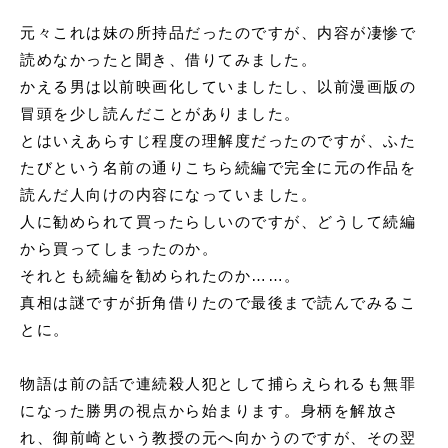
申込書ダウンロード
元々これは妹の所持品だったのですが、内容が凄惨で
ウェブ入居申込
読めなかったと聞き、借りてみました。
かえる男は以前映画化していましたし、以前漫画版の
ブログ
冒頭を少し読んだことがありました。
とはいえあらすじ程度の理解度だったのですが、ふた
たびという名前の通りこちら続編で完全に元の作品を
読んだ人向けの内容になっていました。
人に勧められて買ったらしいのですが、どうして続編
から買ってしまったのか。
それとも続編を勧められたのか……。
真相は謎ですが折角借りたので最後まで読んでみるこ
とに。
物語は前の話で連続殺人犯として捕らえられるも無罪
になった勝男の視点から始まります。身柄を解放さ
れ、
御前崎という教授の元へ向かうのですが、その翌