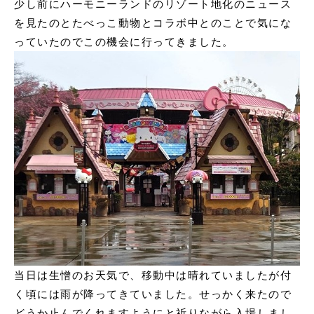
少し前にハーモニーランドのリゾート地化のニュース
申込書ダウンロード
を見たのとたべっこ動物とコラボ中とのことで気にな
ウェブ入居申込
っていたのでこの機会に行ってきました。
ブログ
当日は生憎のお天気で、移動中は晴れていましたが付
く頃には雨が降ってきていました。せっかく来たので
どうか止んでくれますようにと祈りながら入場しまし