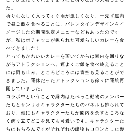
た。
祈りむなしく入ってすぐ雨が激しくなり、一先ず屋内
で昼ご飯を食べることに。バレンタインデザインをイ
メージしたの期間限定メニューなどもあったのです
が、私はポチャッコが象られた可愛らしいカレーを食
べてきました！
とってもかわいいカレーを頂いてからは園内を回りな
がらアトラクションへ。運よくご飯を食べ終えること
には雨も止み、ところどころには青空も見ることがで
きました。運休だったアトラクションも徐々に運航再
開していました。
コラボ中ということで縁内はたべっこ動物のメンバー
たちとサンリオキャラクターたちのパネルも飾られて
おり、他にもキャラクターたちが園内を余すところな
く飾り立てどこを見ても可愛いです。キャラクターた
ちはもちろんですがそれぞれの建物もコロンとした形