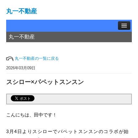
丸一不動産
丸一不動産
TOP
賃貸物件
丸一不動産の一覧に戻る
中古物件
2026年03月09日
スシロー×パペットスンスン
土地情報
お問い合わせ
買取相談
こんにちは、田中です！
会社概要
3月4日よりスシローでパペットスンスンのコラボが始