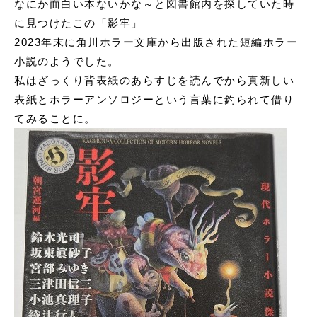
なにか面白い本ないかな～と図書館内を探していた時
申込書ダウンロード
に見つけたこの「影牢」
ウェブ入居申込
2023年末に角川ホラー文庫から出版された短編ホラー
小説のようでした。
ブログ
私はざっくり背表紙のあらすじを読んでから真新しい
表紙とホラーアンソロジーという言葉に釣られて借り
てみることに。