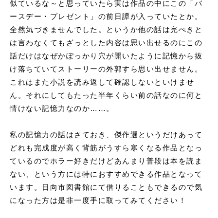
似ているな～と思っていたら実は作品の中にこの「
バ
ースデー・プレゼント
」の前日譚が入っていたとか。
全然気づきませんでした。というか他の話は完ぺきと
は言わなくてもざっとした内容は思い出せるのにこの
話だけはなぜかぽっかり穴が開いたように記憶から抜
け落ちていてストーリーの外郭すら思い出せません。
これはまた小説を読み返して確認しないといけませ
ん。それにしてもたった半年くらい前の話なのに何と
情けない記憶力なのか……。
私の記憶力の話はさておき、傑作選というだけあって
どれも完成度が高く背筋がうすら寒くなる作品となっ
ているのでホラー好きだけどあんまり普段は本を読ま
ない、という方には特におすすめできる作品となって
います。日向市図書館にて借りることもできるので気
になった方は是非一度手に取ってみてください！