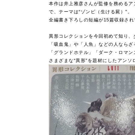
本作は井上雅彦さんが監修を務めるア
で、テーマは“ゾンビ（生ける屍）”。
全編書き下ろしの短編が15篇収録さ
異形コレクションを今回初めて知り、
「吸血鬼」や「人魚」などの人ならざ
「グランドホテル」「ダーク・ロマン
さまざまな“異形”を題材にしたアンソ