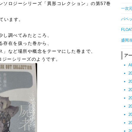
ンソロジーシリーズ「異形コレクション」の第57巻
一次元の
パペッ
れています。
FLOAT
少し調べてみたところ、
盛岡冷麺
る存在を扱った巻から、
ス」など場所や概念をテーマにした巻まで、
ア
ロジーシリーズのようです。
Al
2
2
2
2
2
2
2
2