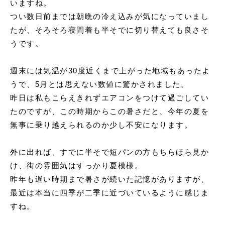
いますね。
申込書ダウンロード
つい数日前までは朝晩の冷え込みが気になっていまし
ウェブ入居申込
たが、そろそろ寝間着も半そでに切り替えても良さそ
うです。
ブログ
週末には気温が30度近くまで上がった地域もあったよ
うで、5月とは思えない数値に驚かされました。
昨日は私もこらえきれずエアコンをつけて過ごしてい
たのですが、この時期からこの暑さだと、今年の夏を
無事に乗り越えられるのか少し不安になります。
外に出れば、すでに半そで短パンの方もちらほら見か
け、街の雰囲気はすっかり夏模様。
昨年も遅い時期まで暑さが続いた記憶がありますが、
最近は本当に四季が二季に近づいているように感じま
すね。