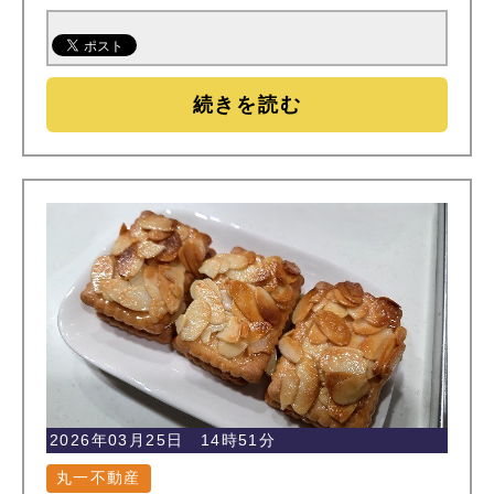
続きを読む
2026年03月25日 14時51分
丸一不動産