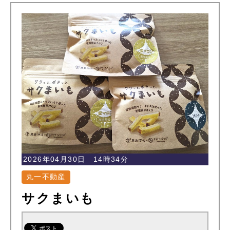
2026年04月30日 14時34分
丸一不動産
サクまいも