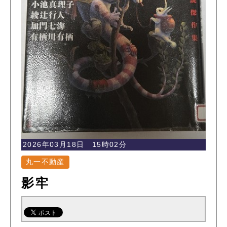
2026年03月18日 15時02分
丸一不動産
影牢