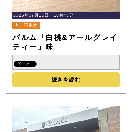
2026年07月10日 16時49分
丸一不動産
パルム「白桃&アールグレイ
ティー」味
続きを読む