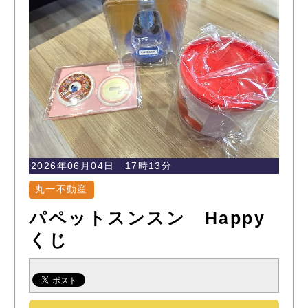
2026年06月04日 17時13分
丸一不動産
パペットスンスン Happy
くじ