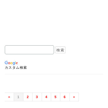
カスタム検索
«
1
2
3
4
5
6
»