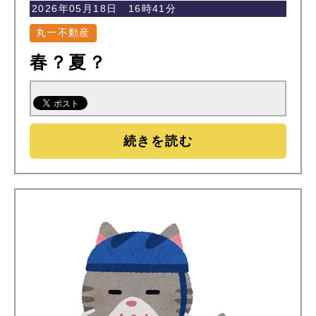
2026年05月18日 16時41分
丸一不動産
春？夏？
続きを読む