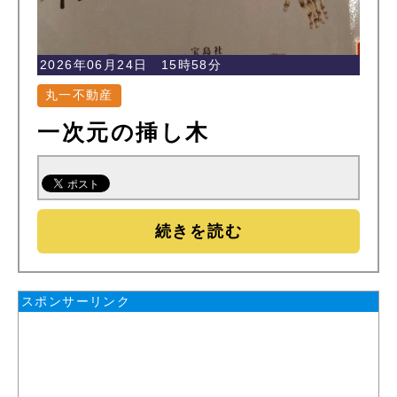
2026年06月24日 15時58分
丸一不動産
一次元の挿し木
続きを読む
スポンサーリンク