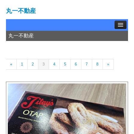
丸一不動産
丸一不動産
TOP
賃貸物件
«
1
2
3
4
5
6
7
8
»
中古物件
土地情報
お問い合わせ
買取相談
会社概要