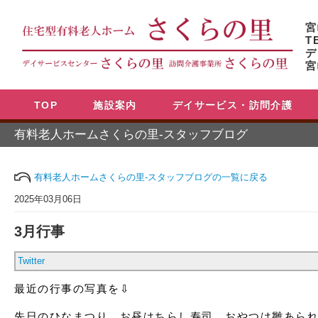
宮
T
デ
宮
TOP
施設案内
デイサービス・訪問介護
有料老人ホームさくらの里-スタッフブログ
有料老人ホームさくらの里-スタッフブログの一覧に戻る
2025年03月06日
3月行事
Twitter
最近の行事の写真を⇩
先日のひなまつり。お昼はちらし寿司、おやつは雛あら