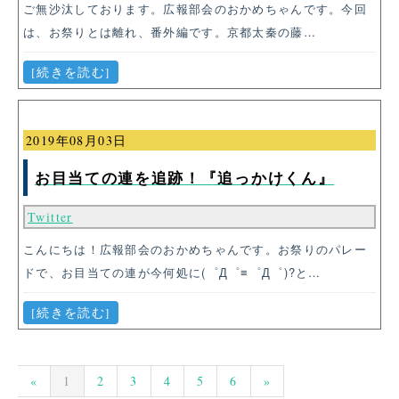
ご無沙汰しております。広報部会のおかめちゃんです。今回
は、お祭りとは離れ、番外編です。京都太秦の藤…
[続きを読む]
2019年08月03日
お目当ての連を追跡！『追っかけくん』
Twitter
こんにちは！広報部会のおかめちゃんです。お祭りのパレー
ドで、お目当ての連が今何処に(゜Д゜≡゜Д゜)?と…
[続きを読む]
«
1
2
3
4
5
6
»