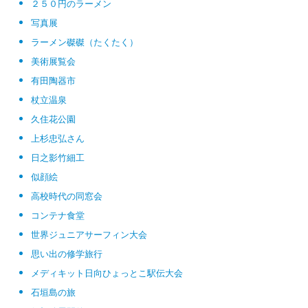
２５０円のラーメン
写真展
ラーメン磔磔（たくたく）
美術展覧会
有田陶器市
杖立温泉
久住花公園
上杉忠弘さん
日之影竹細工
似顔絵
高校時代の同窓会
コンテナ食堂
世界ジュニアサーフィン大会
思い出の修学旅行
メディキット日向ひょっとこ駅伝大会
石垣島の旅