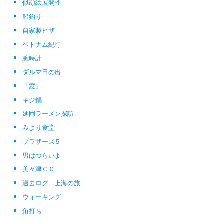
似顔絵展開催
船釣り
自家製ピザ
ベトナム紀行
腕時計
ダルマ日の出
「窓」
キジ鍋
延岡ラーメン探訪
みより食堂
ブラザーズ５
男はつらいよ
美々津ＣＣ
過去ログ 上海の旅
ウォーキング
角打ち