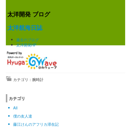
太洋開発 ブログ
太洋航海日誌
過去のブログ
太洋開発HP
カテゴリ：腕時計
カテゴリ
All
僕の友人達
藤江けんのアフリカ滞在記