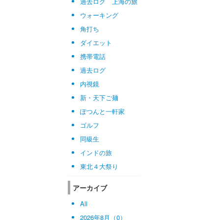
過去ログ 上海の旅
ウォーキング
角打ち
ダイエット
携帯電話
過去ログ
内視鏡
新・天下ご麺
ぽつんと一軒家
ゴルフ
同級生
インドの旅
東北４大祭り
アーカイブ
All
2026年8月（0）