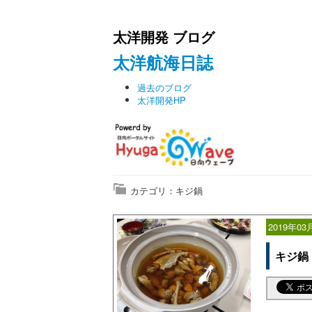
太洋開発 ブログ
太洋航海日誌
過去のブログ
太洋開発HP
カテゴリ：キジ鍋
2019年03
キジ鍋