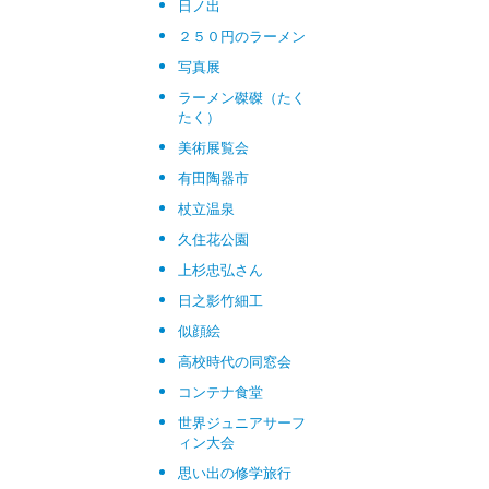
日ノ出
２５０円のラーメン
写真展
ラーメン磔磔（たく
たく）
美術展覧会
有田陶器市
杖立温泉
久住花公園
上杉忠弘さん
日之影竹細工
似顔絵
高校時代の同窓会
コンテナ食堂
世界ジュニアサーフ
ィン大会
思い出の修学旅行