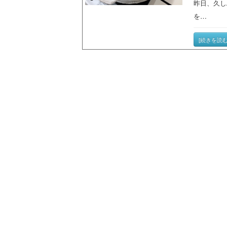
昨日、久し
を…
[続きを読む