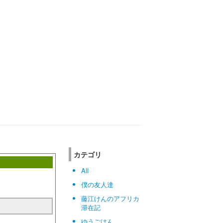
カテゴリ
All
僕の友人達
藤江けんのアフリカ
滞在記
ゆうごはん