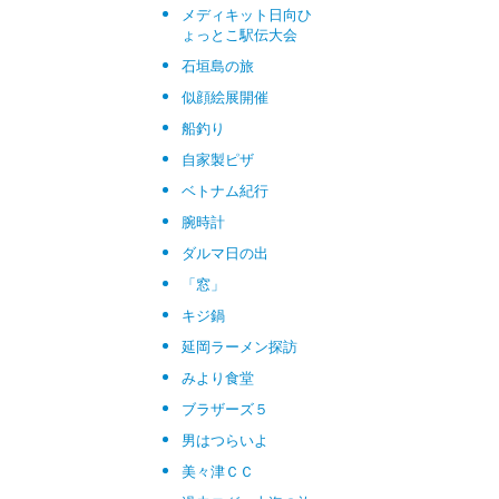
メディキット日向ひ
ょっとこ駅伝大会
石垣島の旅
似顔絵展開催
船釣り
自家製ピザ
ベトナム紀行
腕時計
ダルマ日の出
「窓」
キジ鍋
延岡ラーメン探訪
みより食堂
ブラザーズ５
男はつらいよ
美々津ＣＣ