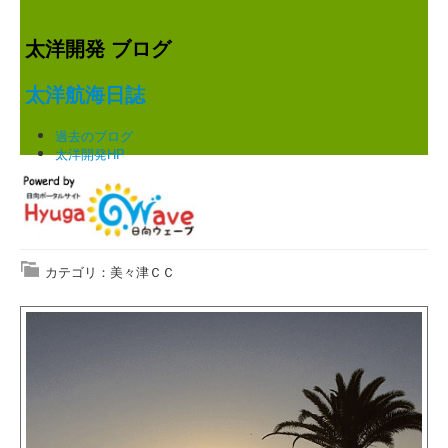
太洋開発 ブログ
太洋航海日誌
過去のブログ
太洋開発HP
カテゴリ：美々津ＣＣ