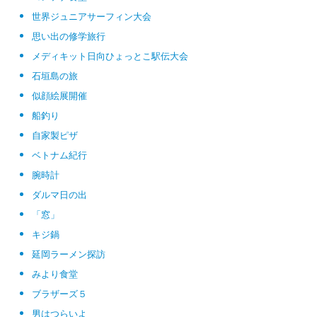
世界ジュニアサーフィン大会
思い出の修学旅行
メディキット日向ひょっとこ駅伝大会
石垣島の旅
似顔絵展開催
船釣り
自家製ピザ
ベトナム紀行
腕時計
ダルマ日の出
「窓」
キジ鍋
延岡ラーメン探訪
みより食堂
ブラザーズ５
男はつらいよ