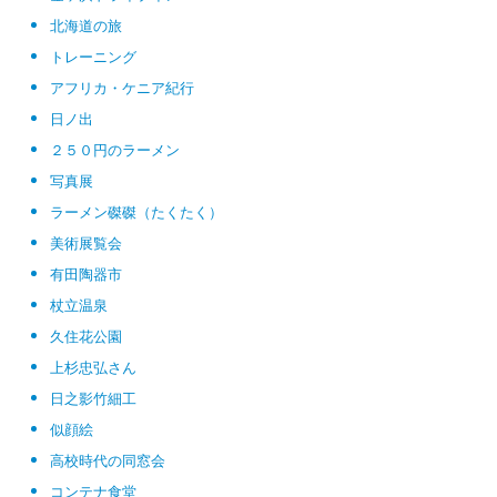
北海道の旅
トレーニング
アフリカ・ケニア紀行
日ノ出
２５０円のラーメン
写真展
ラーメン磔磔（たくたく）
美術展覧会
有田陶器市
杖立温泉
久住花公園
上杉忠弘さん
日之影竹細工
似顔絵
高校時代の同窓会
コンテナ食堂