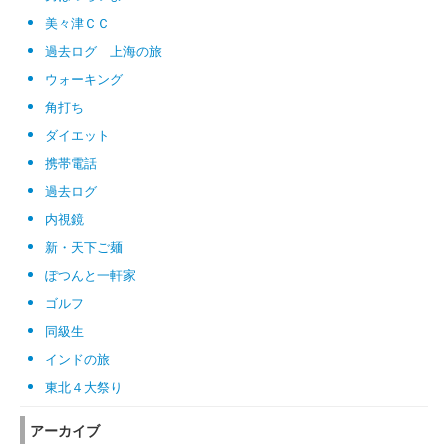
美々津ＣＣ
過去ログ 上海の旅
ウォーキング
角打ち
ダイエット
携帯電話
過去ログ
内視鏡
新・天下ご麺
ぽつんと一軒家
ゴルフ
同級生
インドの旅
東北４大祭り
アーカイブ