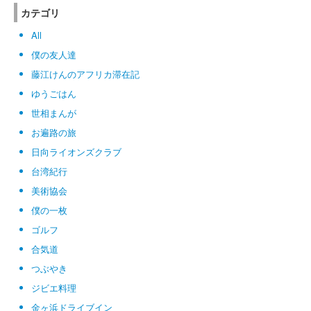
カテゴリ
All
僕の友人達
藤江けんのアフリカ滞在記
ゆうごはん
世相まんが
お遍路の旅
日向ライオンズクラブ
台湾紀行
美術協会
僕の一枚
ゴルフ
合気道
つぶやき
ジビエ料理
金ヶ浜ドライブイン