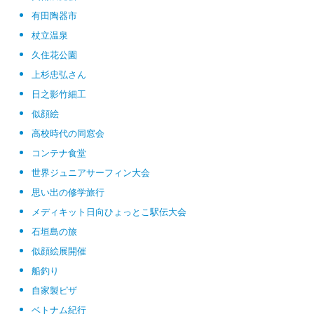
有田陶器市
杖立温泉
久住花公園
上杉忠弘さん
日之影竹細工
似顔絵
高校時代の同窓会
コンテナ食堂
世界ジュニアサーフィン大会
思い出の修学旅行
メディキット日向ひょっとこ駅伝大会
石垣島の旅
似顔絵展開催
船釣り
自家製ピザ
ベトナム紀行