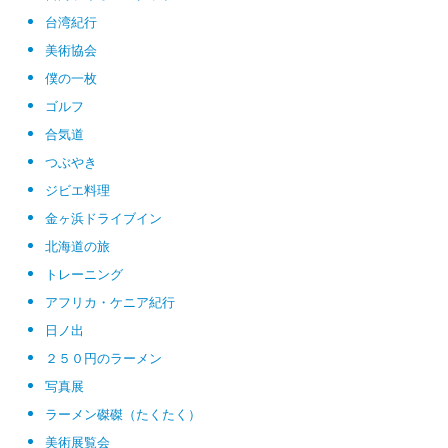
台湾紀行
美術協会
僕の一枚
ゴルフ
合気道
つぶやき
ジビエ料理
金ヶ浜ドライブイン
北海道の旅
トレーニング
アフリカ・ケニア紀行
日ノ出
２５０円のラーメン
写真展
ラーメン磔磔（たくたく）
美術展覧会