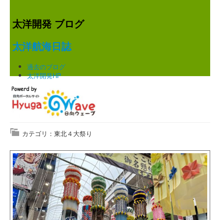
太洋開発 ブログ
太洋航海日誌
過去のブログ
太洋開発HP
カテゴリ：東北４大祭り