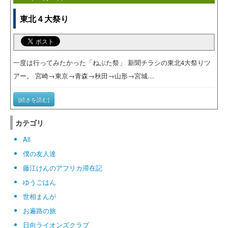
東北４大祭り
一度は行ってみたかった「ねぶた祭」 新聞チラシの東北4大祭りツ
アー。 宮崎→東京→青森→秋田→山形→宮城…
[続きを読む]
カテゴリ
All
僕の友人達
藤江けんのアフリカ滞在記
ゆうごはん
世相まんが
お遍路の旅
日向ライオンズクラブ