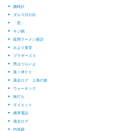
腕時計
ダルマ日の出
「窓」
キジ鍋
延岡ラーメン探訪
みより食堂
ブラザーズ５
男はつらいよ
美々津ＣＣ
過去ログ 上海の旅
ウォーキング
角打ち
ダイエット
携帯電話
過去ログ
内視鏡