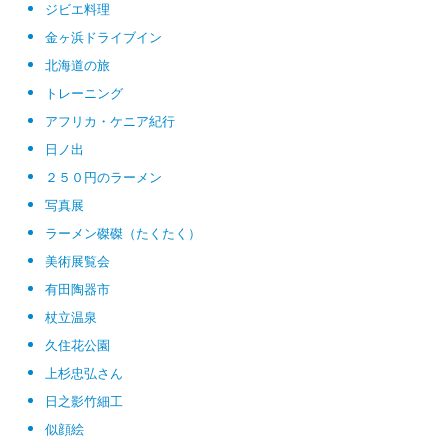
ジビエ料理
金ヶ浜ドライブイン
北海道の旅
トレーニング
アフリカ・ケニア紀行
日ノ出
２５０円のラーメン
写真展
ラーメン磔磔（たくたく）
美術展覧会
有田陶器市
杖立温泉
久住花公園
上杉忠弘さん
日之影竹細工
似顔絵