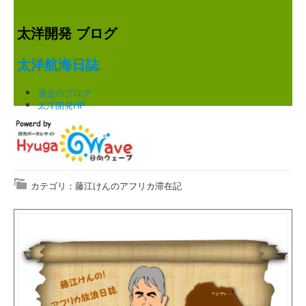
太洋開発 ブログ
太洋航海日誌
過去のブログ
太洋開発HP
カテゴリ：藤江けんのアフリカ滞在記